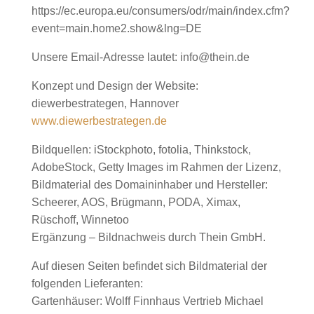
https://ec.europa.eu/consumers/odr/main/index.cfm?
event=main.home2.show&lng=DE
Unsere Email-Adresse lautet: info@thein.de
Konzept und Design der Website:
diewerbestrategen, Hannover
www.diewerbestrategen.de
Bildquellen: iStockphoto, fotolia, Thinkstock,
AdobeStock, Getty Images im Rahmen der Lizenz,
Bildmaterial des Domaininhaber und Hersteller:
Scheerer, AOS, Brügmann, PODA, Ximax,
Rüschoff, Winnetoo
Ergänzung – Bildnachweis durch Thein GmbH.
Auf diesen Seiten befindet sich Bildmaterial der
folgenden Lieferanten:
Gartenhäuser: Wolff Finnhaus Vertrieb Michael