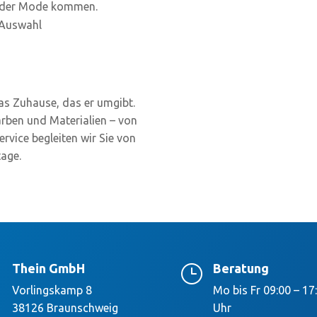
us der Mode kommen.
r Auswahl
das Zuhause, das er umgibt.
arben und Materialien – von
rvice begleiten wir Sie von
tage.
Thein GmbH
Beratung

}
Vorlingskamp 8
Mo bis Fr 09:00 – 17
38126 Braunschweig
Uhr