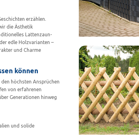
Geschichten erzählen.
wir die Ästhetik
aditionelles Lattenzaun-
der edle Holzvarianten –
arakter und Charme
lassen können
ie den höchsten Ansprüchen
ffen von erfahrenen
 über Generationen hinweg
alien und solide