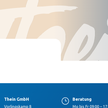
Thein GmbH
Beratung

}
Vorlingskamp 8
Mo bis Fr 09:00 – 17